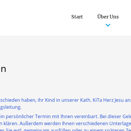
Start
Über Uns
Gruppen und Buchungszeiten
Zusammenarbeit mit den Eltern
Über die katholischen WIR-Kitas
en
tschieden haben, ihr Kind in unserer Kath. KiTa Herz Jesu a
gsleitung.
ein persönlicher Termin mit Ihnen vereinbart. Bei dieser Ge
n klären. Außerdem werden Ihnen verschiedenen Unterlage
s Sie evtl. gemeinsam ausfüllen oder zu einem späteren Z