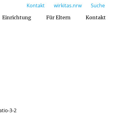
Kontakt
wirkitas.nrw
Suche
Einrichtung
Für Eltern
Kontakt
Gruppen und Buchungszeiten
Zusammenarbeit mit den Eltern
Über die katholischen WIR-Kitas