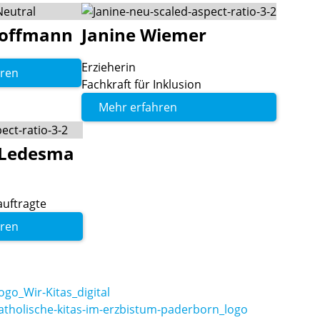
offmann
Janine
Wiemer
Erzieherin
hren
Fachkraft für Inklusion
Mehr erfahren
Ledesma
auftragte
hren