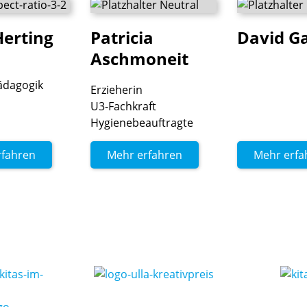
Herting
Patricia
David
Ga
Aschmoneit
ädagogik
Erzieherin
U3-Fachkraft
Hygienebeauftragte
rfahren
Mehr erfahren
Mehr erfa