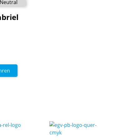
briel
hren